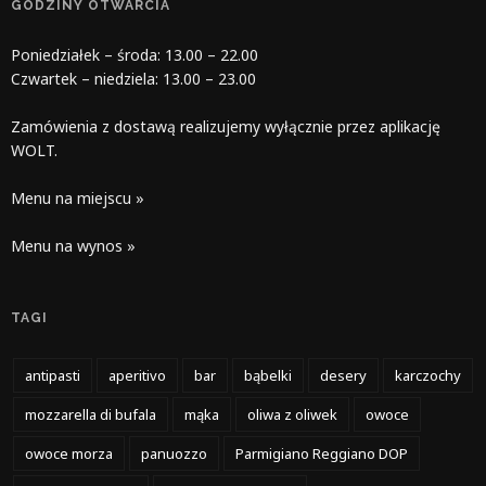
GODZINY OTWARCIA
Poniedziałek – środa: 13.00 – 22.00
Czwartek – niedziela: 13.00 – 23.00
Zamówienia z dostawą realizujemy wyłącznie przez aplikację
WOLT.
Menu na miejscu »
Menu na wynos »
TAGI
antipasti
aperitivo
bar
bąbelki
desery
karczochy
mozzarella di bufala
mąka
oliwa z oliwek
owoce
owoce morza
panuozzo
Parmigiano Reggiano DOP