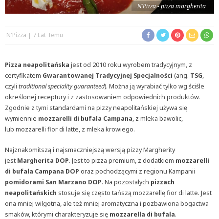
N'Pizza - pizza margherita
N'Pizza
7 Lat Temu
Pizza neapolitańska
jest od 2010 roku wyrobem tradycyjnym, z
certyfikatem
Gwarantowanej Tradycyjnej Specjalności
(ang.
TSG
,
czyli
traditional speciality guaranteed
). Można ją wyrabiać tylko wg ściśle
określonej receptury i z zastosowaniem odpowiednich produktów.
Zgodnie z tymi standardami na pizzy neapolitańskiej używa się
wymiennie
mozzarelli di bufala Campana
, z mleka bawolic,
lub mozzarelli fior di latte, z mleka krowiego.
Najznakomitszą i najsmaczniejszą wersją pizzy Margherity
jest
Margherita DOP
. Jest to pizza premium, z dodatkiem
mozzarelli
di bufala Campana DOP
oraz pochodzącymi z regionu Kampanii
pomidorami San Marzano DOP
. Na pozostałych
pizzach
neapolitańskich
stosuje się często tańszą mozzarellę fior di latte. Jest
ona mniej wilgotna, ale też mniej aromatyczna i pozbawiona bogactwa
smaków, którymi charakteryzuje się
mozzarella di bufala
.