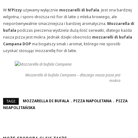
W
N’Pizzy
używamy wyłącznie
mozzarelli di bufala
. Jest ona bardziej
wilgotna, i sporo droższa niż fior di latte z mleka krowiego, ale
nieporównywalnie smaczniejsza i bardziej aromatyczna.
Mozzarella di
bufala
podczas pieczenia wydziela dużą ilość serwatki, dlatego każda
nasza pizza jest mokra. Jednak dzięki obecności
mozzarelli di bufala
Campana DOP
ma bogatszy smak i aromat, którego nie sposób
uzyskać stosując mozzarellę fior di latte.
Mozzarella di bufala Campana – dlaczego nasza pizza jest
mokra
MOZZARELLA DI BUFALA
PIZZA NAPOLETANA
PIZZA
TAGI:
NEAPOLITAŃSKA