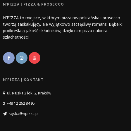
N’PIZZA | PIZZA & PROSECCO
N’PIZZA to miejsce, w którym pizza neapolitańska i prosecco
tworzą zaskakujący, ale wyjątkowo szczęśliwy romans. Bąbelki
podkreślają jakość składników, dzięki nim pizza nabiera
szlachetności.
N'PIZZA | KONTAKT
ul. Rajska 3 lok. 2, Kraków
+48 12 262 84 95
rajska@npizza.pl