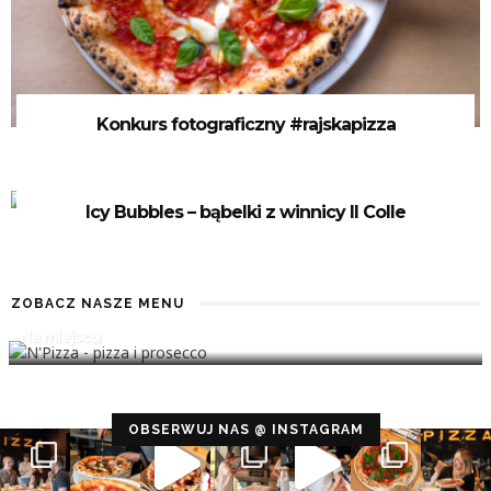
Konkurs fotograficzny #rajskapizza
Icy Bubbles – bąbelki z winnicy Il Colle
ZOBACZ NASZE MENU
Na miejscu
Configuration error or no pictures...
OBSERWUJ NAS @ INSTAGRAM