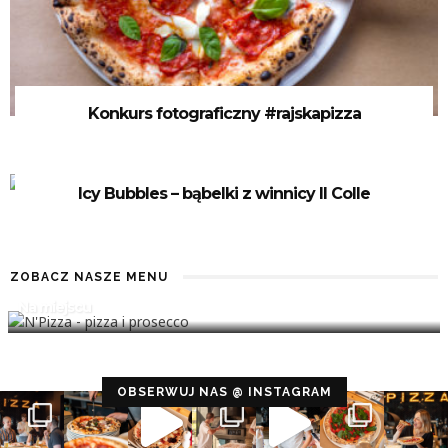
Konkurs fotograficzny #rajskapizza
Icy Bubbles – bąbelki z winnicy Il Colle
ZOBACZ NASZE MENU
Na miejscu
Configuration error or no pictures...
OBSERWUJ NAS @ INSTAGRAM