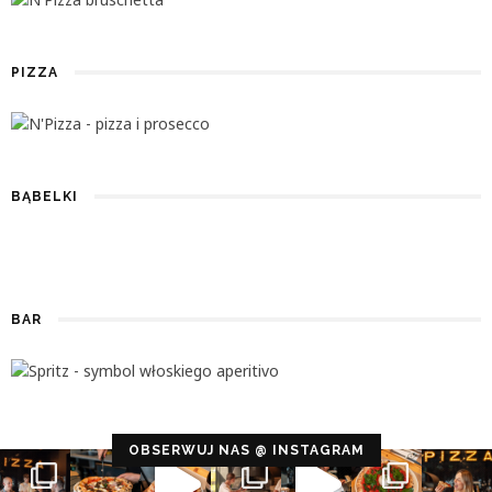
PIZZA
BĄBELKI
BAR
Configuration error or no pictures...
OBSERWUJ NAS @ INSTAGRAM