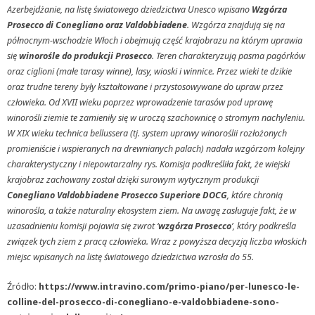
Azerbejdżanie, na listę światowego dziedzictwa Unesco wpisano
Wzgórza
Prosecco di Conegliano oraz Valdobbiadene
. Wzgórza znajdują się na
północnym-wschodzie Włoch i obejmują część krajobrazu na którym uprawia
się
winorośle do produkcji Prosecco
. Teren charakteryzują pasma pagórków
oraz ciglioni (małe tarasy winne), lasy, wioski i winnice. Przez wieki te dzikie
oraz trudne tereny były kształtowane i przystosowywane do upraw przez
człowieka. Od XVII wieku poprzez wprowadzenie tarasów pod uprawę
winorośli ziemie te zamieniły się w uroczą szachownicę o stromym nachyleniu.
W XIX wieku technica bellussera (tj. system uprawy winoroślii rozłożonych
promieniście i wspieranych na drewnianych palach) nadała wzgórzom kolejny
charakterystyczny i niepowtarzalny rys. Komisja podkreśliła fakt, że wiejski
krajobraz zachowany został dzięki surowym wytycznym produkcji
Conegliano Valdobbiadene Prosecco Superiore DOCG
, które chronią
winorośla, a także naturalny ekosystem ziem. Na uwagę zasługuje fakt, że w
uzasadnieniu komisji pojawia się zwrot ‘
wzgórza Prosecco
’, który podkreśla
związek tych ziem z pracą człowieka. Wraz z powyższa decyzją liczba włoskich
miejsc wpisanych na listę światowego dziedzictwa wzrosła do 55.
Źródło:
https://www.intravino.com/primo-piano/per-lunesco-le-
colline-del-prosecco-di-conegliano-e-valdobbiadene-sono-