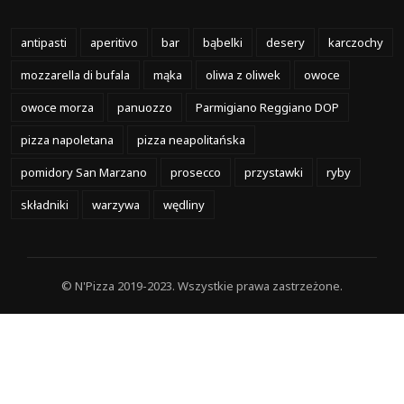
antipasti
aperitivo
bar
bąbelki
desery
karczochy
mozzarella di bufala
mąka
oliwa z oliwek
owoce
owoce morza
panuozzo
Parmigiano Reggiano DOP
pizza napoletana
pizza neapolitańska
pomidory San Marzano
prosecco
przystawki
ryby
składniki
warzywa
wędliny
© N'Pizza 2019-2023. Wszystkie prawa zastrzeżone.