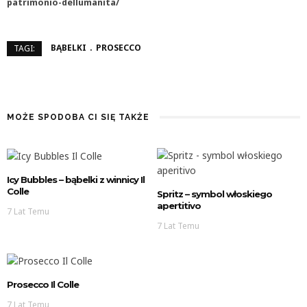
patrimonio-dellumanita/
BĄBELKI
PROSECCO
TAGI:
MOŻE SPODOBA CI SIĘ TAKŻE
Icy Bubbles – bąbelki z winnicy Il
Colle
Spritz – symbol włoskiego
apertitivo
7 Lat Temu
7 Lat Temu
Prosecco Il Colle
7 Lat Temu